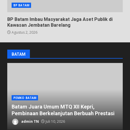
BP BATAM
BP Batam Imbau Masyarakat Jaga Aset Publik di
Kawasan Jembatan Barelang
Agustus 2, 2026
BATAM
PEMKO BATAM
D
Batam Juara Umum MTQ XII Kepri,
K
Pembinaan Berkelanjutan Berbuah Prestasi
1
admin TN
Juli 10, 2026