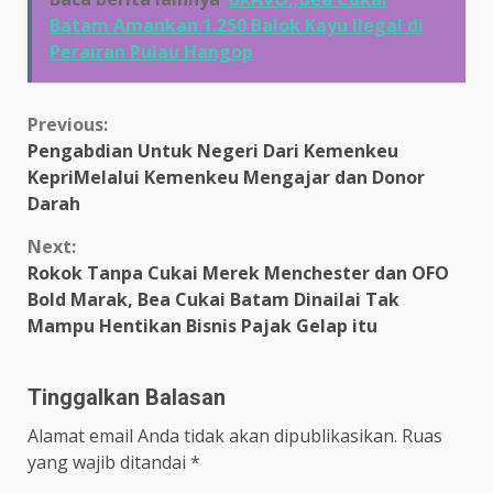
Batam Amankan 1.250 Balok ‎Kayu Ilegal di
Perairan Pulau Hangop
Continue
Previous:
Pengabdian Untuk Negeri Dari Kemenkeu
Reading
KepriMelalui Kemenkeu Mengajar dan Donor
Darah
Next:
Rokok Tanpa Cukai Merek Menchester dan OFO
Bold Marak, Bea Cukai Batam Dinailai Tak
Mampu Hentikan Bisnis Pajak Gelap itu
Tinggalkan Balasan
Alamat email Anda tidak akan dipublikasikan.
Ruas
yang wajib ditandai
*